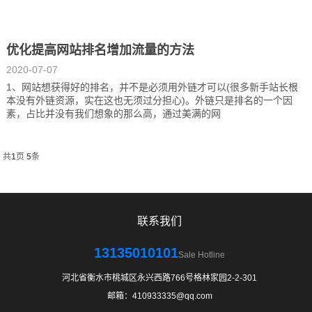
优化提高网站排名增加流量的方法
2020-07-07
1、网站想获得好的排名，并不是必须用外链才可以(很多新手站长根
本没有外链资源，实在这也无须过分担心)。外链只是排名的一个因
素，占比并没有我们想象的那么高，通过美满的网
共
1
页
5
条
联系我们
13135010101
Sale Hotline
河北省衡水市桃城区永兴西路766号格林家园2-2-301
邮箱：410933335@qq.com