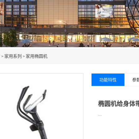
材
家用系列
家用椭圆机
>
>
功能特性
参
椭圆机给身体
...